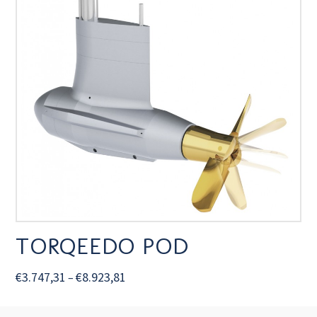
TORQEEDO POD
€
3.747,31
€
8.923,81
–